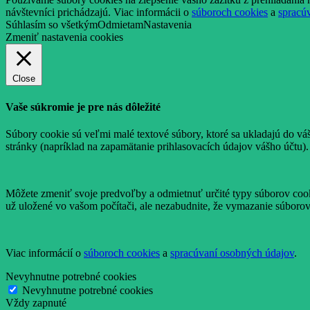
návštevníci prichádzajú. Viac informácii o
súboroch cookies
a
spracú
Súhlasím so všetkým
Odmietam
Nastavenia
Zmeniť nastavenia cookies
Close
Vaše súkromie je pre nás dôležité
Súbory cookie sú veľmi malé textové súbory, ktoré sa ukladajú do vá
stránky (napríklad na zapamätanie prihlasovacích údajov vášho účtu).
Môžete zmeniť svoje predvoľby a odmietnuť určité typy súborov cooki
už uložené vo vašom počítači, ale nezabudnite, že vymazanie súborov
Viac informácií o
súboroch cookies
a
spracúvaní osobných údajov
.
Nevyhnutne potrebné cookies
Nevyhnutne potrebné cookies
Vždy zapnuté