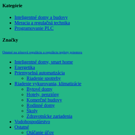
Kategórie
Inteligentné domy a budovy
Meracia a regulačná technika
Programovanie PLC
Značky
Ostatné na zónovú reguláciu a reguláciu teploty priestoru
Inteligentné domy, smart home
Energetika
Priemyselná automatizácia
Riadenie spotreby
Riadenie vykurovania, klimatizácie
Bytové domy
Hotely, penzióny
Komerčné budovy
Rodinné domy
Školy
Zdravotnícke zariadenia
Vodohospodárstvo
Ostatné
Otáčanie úľov