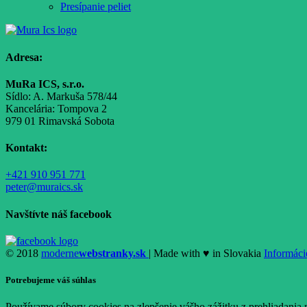
Presípanie peliet
Adresa:
MuRa ICS, s.r.o.
Sídlo: A. Markuša 578/44
Kancelária: Tompova 2
979 01 Rimavská Sobota
Kontakt:
+421 910 951 771
peter@muraics.sk
Navštívte náš facebook
© 2018
moderne
webstranky.sk
| Made with
♥
in Slovakia
Informáci
Potrebujeme váš súhlas
Používame súbory cookies na zlepšenie vášho zážitku z prehliadania 