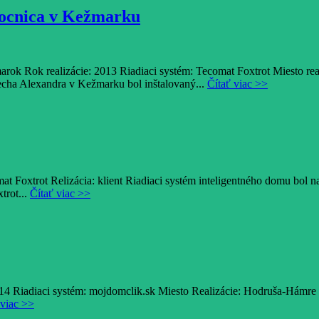
mocnica v Kežmarku
rok Rok realizácie: 2013 Riadiaci systém: Tecomat Foxtrot Miesto re
echa Alexandra v Kežmarku bol inštalovaný...
Čítať viac >>
at Foxtrot Relizácia: klient Riadiaci systém inteligentného domu bol
trot...
Čítať viac >>
14 Riadiaci systém: mojdomclik.sk Miesto Realizácie: Hodruša-Hámre 
 viac >>