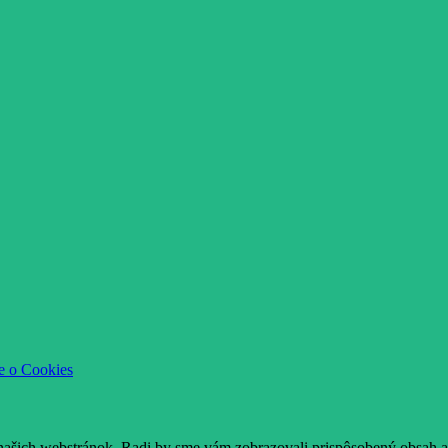
e o Cookies
našich webstránok. Radi by sme vám zobrazovali prispôsobený obsah a 