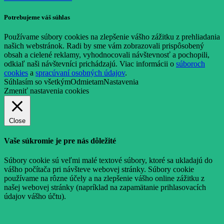
Potrebujeme váš súhlas
Používame súbory cookies na zlepšenie vášho zážitku z prehliadania
našich webstránok. Radi by sme vám zobrazovali prispôsobený
obsah a cielené reklamy, vyhodnocovali návštevnosť a pochopili,
odkiaľ naši návštevníci prichádzajú. Viac informácii o
súboroch
cookies
a
spracúvaní osobných údajov
.
Súhlasím so všetkým
Odmietam
Nastavenia
Zmeniť nastavenia cookies
Close
Vaše súkromie je pre nás dôležité
Súbory cookie sú veľmi malé textové súbory, ktoré sa ukladajú do
vášho počítača pri návšteve webovej stránky. Súbory cookie
používame na rôzne účely a na zlepšenie vášho online zážitku z
našej webovej stránky (napríklad na zapamätanie prihlasovacích
údajov vášho účtu).