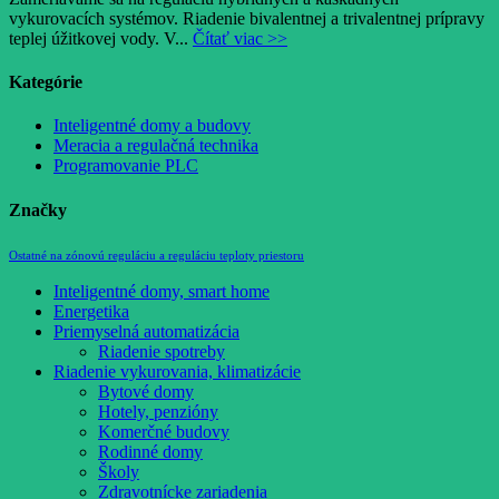
vykurovacích systémov. Riadenie bivalentnej a trivalentnej prípravy
teplej úžitkovej vody. V...
Čítať viac >>
Kategórie
Inteligentné domy a budovy
Meracia a regulačná technika
Programovanie PLC
Značky
Ostatné na zónovú reguláciu a reguláciu teploty priestoru
Inteligentné domy, smart home
Energetika
Priemyselná automatizácia
Riadenie spotreby
Riadenie vykurovania, klimatizácie
Bytové domy
Hotely, penzióny
Komerčné budovy
Rodinné domy
Školy
Zdravotnícke zariadenia