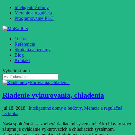
Inteligentné domy
Meranie a regulácia
Programovanie PLC
O nás
Referencie
Školenia a oznamy
Blog
Kontakt
Vyberte stranu
Riadenie vykurovania, chladenia
júl 18, 2018
|
Inteligentné domy a budovy
,
Meracia a regulačná
technika
Naša spoločnosť sa zaoberá riadiacimi systémami. Ako hlavný smer
záujmu je ovládanie vykurovacích a chladiacich systémom.
Zameriavame sa na reguláciu hybridných a kaskádnych