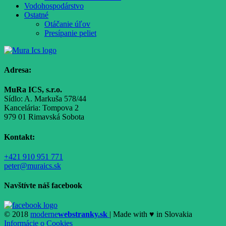
Vodohospodárstvo
Ostatné
Otáčanie úľov
Presípanie peliet
Adresa:
MuRa ICS, s.r.o.
Sídlo: A. Markuša 578/44
Kancelária: Tompova 2
979 01 Rimavská Sobota
Kontakt:
+421 910 951 771
peter@muraics.sk
Navštívte náš facebook
© 2018
moderne
webstranky.sk
| Made with
♥
in Slovakia
Informácie o Cookies