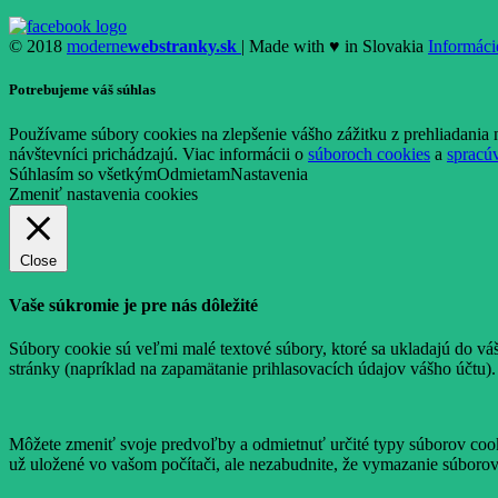
© 2018
moderne
webstranky.sk
| Made with
♥
in Slovakia
Informáci
Potrebujeme váš súhlas
Používame súbory cookies na zlepšenie vášho zážitku z prehliadania 
návštevníci prichádzajú. Viac informácii o
súboroch cookies
a
spracú
Súhlasím so všetkým
Odmietam
Nastavenia
Zmeniť nastavenia cookies
Close
Vaše súkromie je pre nás dôležité
Súbory cookie sú veľmi malé textové súbory, ktoré sa ukladajú do vá
stránky (napríklad na zapamätanie prihlasovacích údajov vášho účtu).
Môžete zmeniť svoje predvoľby a odmietnuť určité typy súborov cooki
už uložené vo vašom počítači, ale nezabudnite, že vymazanie súborov