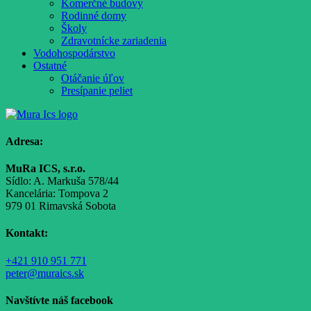
Komerčné budovy
Rodinné domy
Školy
Zdravotnícke zariadenia
Vodohospodárstvo
Ostatné
Otáčanie úľov
Presípanie peliet
Adresa:
MuRa ICS, s.r.o.
Sídlo: A. Markuša 578/44
Kancelária: Tompova 2
979 01 Rimavská Sobota
Kontakt:
+421 910 951 771
peter@muraics.sk
Navštívte náš facebook