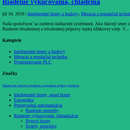
Riadenie vykurovania, chladenia
júl 18, 2018
|
Inteligentné domy a budovy
,
Meracia a regulačná techn
Naša spoločnosť sa zaoberá riadiacimi systémami. Ako hlavný smer 
Riadenie bivalentnej a trivalentnej prípravy teplej úžitkovej vody. V...
Kategórie
Inteligentné domy a budovy
Meracia a regulačná technika
Programovanie PLC
Značky
Ostatné na zónovú reguláciu a reguláciu teploty priestoru
Inteligentné domy, smart home
Energetika
Priemyselná automatizácia
Riadenie spotreby
Riadenie vykurovania, klimatizácie
Bytové domy
Hotely, penzióny