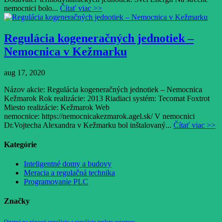
nemocnici bolo...
Čítať viac >>
Regulácia kogeneračných jednotiek –
Nemocnica v Kežmarku
aug 17, 2020
Názov akcie: Regulácia kogeneračných jednotiek – Nemocnica
Kežmarok Rok realizácie: 2013 Riadiaci systém: Tecomat Foxtrot
Miesto realizácie: Kežmarok Web
nemocnice: https://nemocnicakezmarok.agel.sk/ V nemocnici
Dr.Vojtecha Alexandra v Kežmarku bol inštalovaný...
Čítať viac >>
Kategórie
Inteligentné domy a budovy
Meracia a regulačná technika
Programovanie PLC
Značky
Ostatné na zónovú reguláciu a reguláciu teploty priestoru