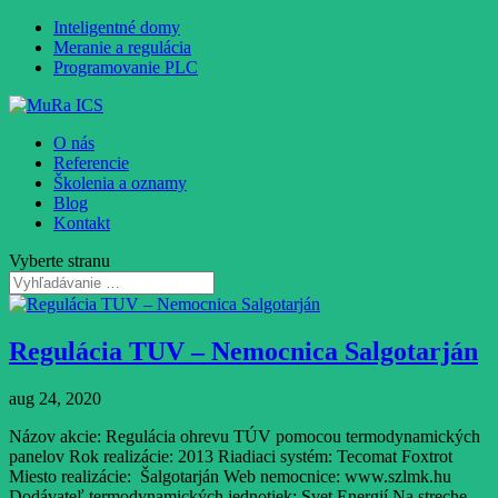
Inteligentné domy
Meranie a regulácia
Programovanie PLC
O nás
Referencie
Školenia a oznamy
Blog
Kontakt
Vyberte stranu
Regulácia TUV – Nemocnica Salgotarján
aug 24, 2020
Názov akcie: Regulácia ohrevu TÚV pomocou termodynamických
panelov Rok realizácie: 2013 Riadiaci systém: Tecomat Foxtrot
Miesto realizácie: Šalgotarján Web nemocnice: www.szlmk.hu
Dodávateľ termodynamických jednotiek: Svet Energií Na streche