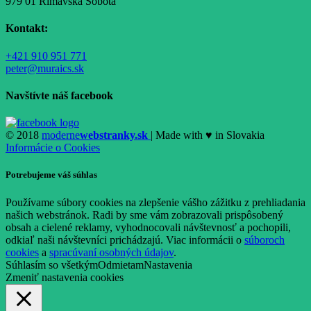
979 01 Rimavská Sobota
Kontakt:
+421 910 951 771
peter@muraics.sk
Navštívte náš facebook
© 2018
moderne
webstranky.sk
| Made with
♥
in Slovakia
Informácie o Cookies
Potrebujeme váš súhlas
Používame súbory cookies na zlepšenie vášho zážitku z prehliadania
našich webstránok. Radi by sme vám zobrazovali prispôsobený
obsah a cielené reklamy, vyhodnocovali návštevnosť a pochopili,
odkiaľ naši návštevníci prichádzajú. Viac informácii o
súboroch
cookies
a
spracúvaní osobných údajov
.
Súhlasím so všetkým
Odmietam
Nastavenia
Zmeniť nastavenia cookies