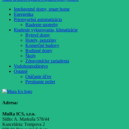
Inteligentné domy, smart home
Energetika
Priemyselná automatizácia
Riadenie spotreby
Riadenie vykurovania, klimatizácie
Bytové domy
Hotely, penzióny
Komerčné budovy
Rodinné domy
Školy
Zdravotnícke zariadenia
Vodohospodárstvo
Ostatné
Otáčanie úľov
Presípanie peliet
Adresa:
MuRa ICS, s.r.o.
Sídlo: A. Markuša 578/44
Kancelária: Tompova 2